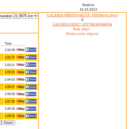
Kraków
16.10.2022
GALERIA (PHOTO)-META / FINISH (0 zdjęć)
0
GALERIA ZDJĘĆ UŻYTKOWNIKÓW
Brak zdjęć...
Dodaj swoje zdjęcia!
Time
1:02:09
1:02:37
1:03:11
1:03:31
1:04:53
1:06:07
1:06:50
1:07:26
1:08:20
1:09:42
Ostatni