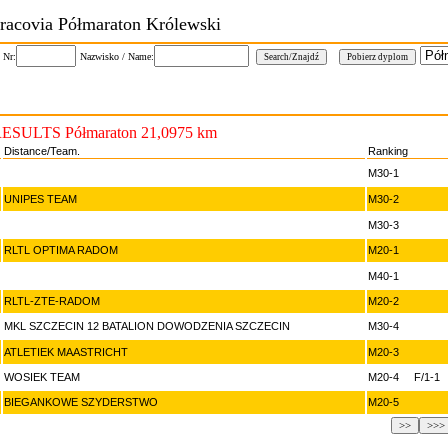
Cracovia Półmaraton Królewski
r:
Nazwisko / Name:
SULTS Półmaraton 21,0975 km
Distance/Team.
Ranking
M30-1
UNIPES TEAM
M30-2
M30-3
RLTL OPTIMA RADOM
M20-1
M40-1
RLTL-ZTE-RADOM
M20-2
MKL SZCZECIN 12 BATALION DOWODZENIA SZCZECIN
M30-4
ATLETIEK MAASTRICHT
M20-3
WOSIEK TEAM
M20-4 F/1-1
BIEGANKOWE SZYDERSTWO
M20-5
>>
>>>