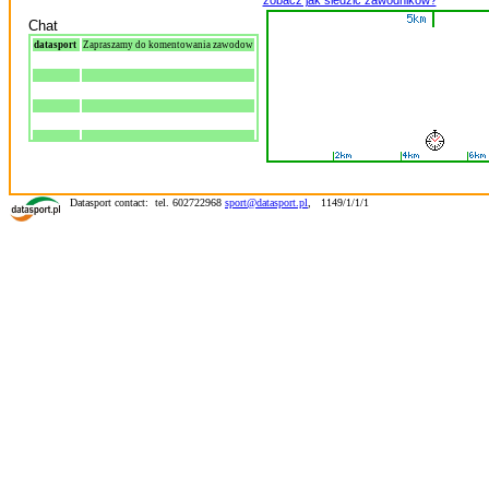
zobacz jak śledzić zawodników?
Chat
datasport
Zapraszamy do komentowania zawodow
Datasport contact: tel. 602722968
sport@datasport.pl
,
1149/1/1/1