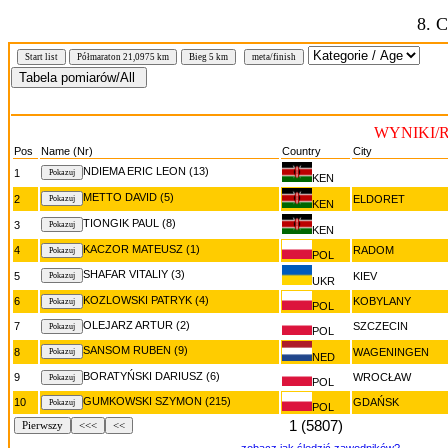
8. 
N
Start list
Półmaraton 21,0975 km
Bieg 5 km
meta/finish
WYNIKI/RE
Pos
Name (Nr)
Country
City
NDIEMA ERIC LEON (13)
1
KEN
METTO DAVID (5)
2
ELDORET
KEN
TIONGIK PAUL (8)
3
KEN
KACZOR MATEUSZ (1)
4
RADOM
POL
SHAFAR VITALIY (3)
5
KIEV
UKR
KOZLOWSKI PATRYK (4)
6
KOBYLANY
POL
OLEJARZ ARTUR (2)
7
SZCZECIN
POL
SANSOM RUBEN (9)
8
WAGENINGEN
NED
BORATYŃSKI DARIUSZ (6)
9
WROCŁAW
POL
GUMKOWSKI SZYMON (215)
10
GDAŃSK
POL
1 (5807)
Pierwszy
<<<
<<