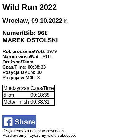
Wild Run 2022
Wrocław, 09.10.2022 r.
Numer/Bib: 968
MAREK OSTOLSKI
Rok urodzenia/YoB: 1979
Narodowość/Nat.: POL
Drużyna/Team:
Czas/Time: 00:38:33
Pozycja OPEN: 10
Pozycja w M40: 3
Międzyczas
Czas/Time
5 km
00:18:38
Meta/Finish
00:38:31
Dziękujemy za udział w zawodach.
Pozdrawiamy i życzymy wielu sukcesów.