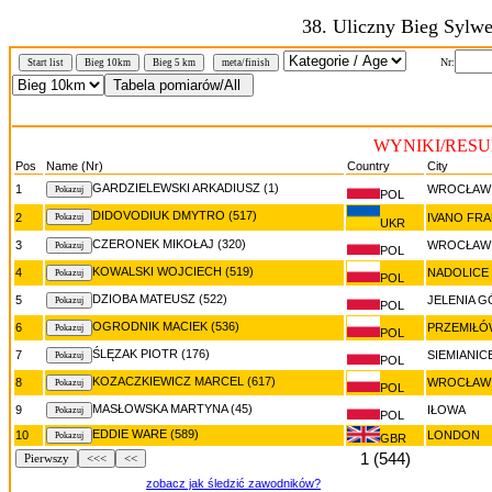
38. Uliczny Bieg Sylw
Nr:
Start list
Bieg 10km
Bieg 5 km
meta/finish
WYNIKI/RESUL
Pos
Name (Nr)
Country
City
GARDZIELEWSKI ARKADIUSZ (1)
1
WROCŁAW
POL
DIDOVODIUK DMYTRO (517)
2
IVANO FRA
UKR
CZERONEK MIKOŁAJ (320)
3
WROCŁAW
POL
KOWALSKI WOJCIECH (519)
4
NADOLICE 
POL
DZIOBA MATEUSZ (522)
5
JELENIA 
POL
OGRODNIK MACIEK (536)
6
PRZEMIŁÓ
POL
ŚLĘZAK PIOTR (176)
7
SIEMIANIC
POL
KOZACZKIEWICZ MARCEL (617)
8
WROCŁAW
POL
MASŁOWSKA MARTYNA (45)
9
IŁOWA
POL
EDDIE WARE (589)
10
LONDON
GBR
1 (544)
Pierwszy
<<<
<<
zobacz jak śledzić zawodników?