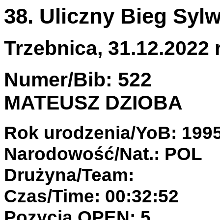
38. Uliczny Bieg Syl
Trzebnica, 31.12.2022 r
Numer/Bib: 522
MATEUSZ DZIOBA
Rok urodzenia/YoB: 199
Narodowość/Nat.: POL
Drużyna/Team:
Czas/Time: 00:32:52
Pozycja OPEN: 5