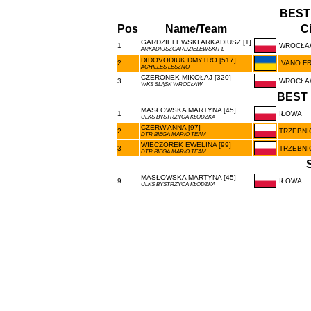
BEST
Pos
Name/Team
Ci
GARDZIELEWSKI ARKADIUSZ [1]
1
WROCŁA
ARKADIUSZGARDZIELEWSKI.PL
DIDOVODIUK DMYTRO [517]
2
IVANO F
ACHILLES LESZNO
CZERONEK MIKOŁAJ [320]
3
WROCŁA
WKS ŚLĄSK WROCŁAW
BEST 
MASŁOWSKA MARTYNA [45]
1
IŁOWA
ULKS BYSTRZYCA KŁODZKA
CZERW ANNA [97]
2
TRZEBNI
DTR BIEGA MARIO TEAM
WIECZOREK EWELINA [99]
3
TRZEBNI
DTR BIEGA MARIO TEAM
MASŁOWSKA MARTYNA [45]
9
IŁOWA
ULKS BYSTRZYCA KŁODZKA