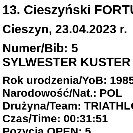
13. Cieszyński FOR
Cieszyn, 23.04.2023 r.
Numer/Bib: 5
SYLWESTER KUSTER
Rok urodzenia/YoB: 198
Narodowość/Nat.: POL
Drużyna/Team: TRIATH
Czas/Time: 00:31:51
Pozycja OPEN: 5