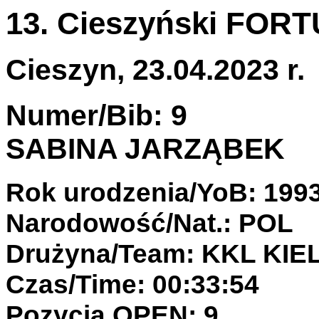
13. Cieszyński FOR
Cieszyn, 23.04.2023 r.
Numer/Bib: 9
SABINA JARZĄBEK
Rok urodzenia/YoB: 199
Narodowość/Nat.: POL
Drużyna/Team: KKL KIE
Czas/Time: 00:33:54
Pozycja OPEN: 9