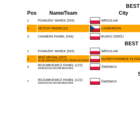
BEST
Pos
Name/Team
City
1
POWAŻNY MAREK [565]
WROCŁAW
2
VETCHY RADIM [11]
LANŠKROUN
3
CHAMERA PAWEŁ [546]
BUSKO ZDRÓJ
BEST 
1
POWAŻNY MAREK [565]
WROCŁAW
WOŚ MICHAŁ [207]
2
OŁDRZYCHOWICE KŁODZ
KLUB LEKKOATLETYCZNY ZIEMIA KŁODZKA
ROZUMKIEWICZ PAWEŁ [122]
3
ŚWIDNICA
ŚWIDNICKA GRUPA BIEGOWA
ROZUMKIEWICZ PAWEŁ [122]
7
ŚWIDNICA
ŚWIDNICKA GRUPA BIEGOWA