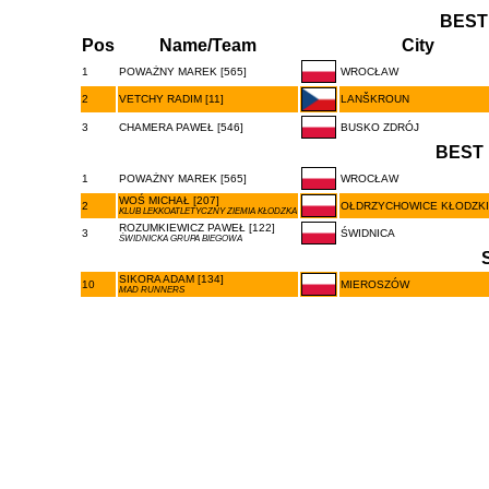
BEST
Pos
Name/Team
City
1
POWAŻNY MAREK [565]
WROCŁAW
2
VETCHY RADIM [11]
LANŠKROUN
3
CHAMERA PAWEŁ [546]
BUSKO ZDRÓJ
BEST 
1
POWAŻNY MAREK [565]
WROCŁAW
WOŚ MICHAŁ [207]
2
OŁDRZYCHOWICE KŁODZKI
KLUB LEKKOATLETYCZNY ZIEMIA KŁODZKA
ROZUMKIEWICZ PAWEŁ [122]
3
ŚWIDNICA
ŚWIDNICKA GRUPA BIEGOWA
SIKORA ADAM [134]
10
MIEROSZÓW
MAD RUNNERS