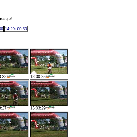
resuje!
30
14:29+00:30
0:23
13:00:25
3:27
13:03:29