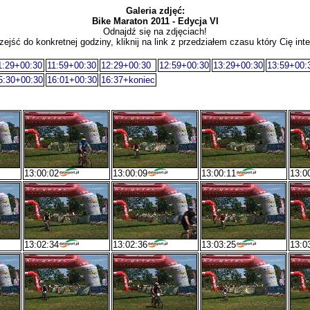
Galeria zdjęć:
Bike Maraton 2011 - Edycja VI
Odnajdź się na zdjęciach!
zejść do konkretnej godziny, kliknij na link z przedziałem czasu który Cię inte
1:29+00:30
11:59+00:30
12:29+00:30
12:59+00:30
13:29+00:30
13:59+00:
5:30+00:30
16:01+00:30
16:37+koniec
13:00:02
13:00:09
13:00:11
13:0
13:02:34
13:02:36
13:03:25
13:0