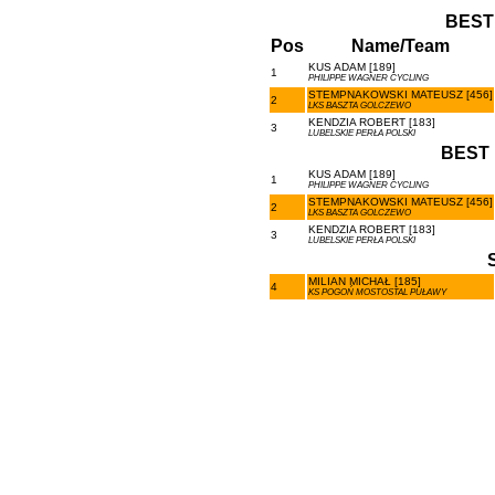
BEST
Pos
Name/Team
KUS ADAM [189]
1
PHILIPPE WAGNER CYCLING
STEMPNAKOWSKI MATEUSZ [456]
2
LKS BASZTA GOLCZEWO
KENDZIA ROBERT [183]
3
LUBELSKIE PERŁA POLSKI
BEST 
KUS ADAM [189]
1
PHILIPPE WAGNER CYCLING
STEMPNAKOWSKI MATEUSZ [456]
2
LKS BASZTA GOLCZEWO
KENDZIA ROBERT [183]
3
LUBELSKIE PERŁA POLSKI
MILIAN MICHAŁ [185]
4
KS POGOŃ MOSTOSTAL PUŁAWY