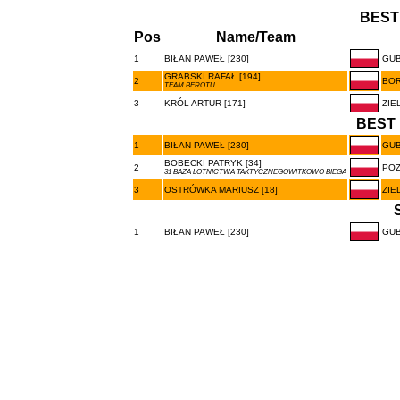
BEST
Pos
Name/Team
1
BIŁAN PAWEŁ [230]
GUB
GRABSKI RAFAŁ [194]
2
BOR
TEAM BEROTU
3
KRÓL ARTUR [171]
ZIE
BEST 
1
BIŁAN PAWEŁ [230]
GUB
BOBECKI PATRYK [34]
2
PO
31 BAZA LOTNICTWA TAKTYCZNEGOWITKOWO BIEGA
3
OSTRÓWKA MARIUSZ [18]
ZIE
1
BIŁAN PAWEŁ [230]
GUB