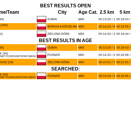
BEST RESULTS OPEN
me/Team
City
Age Cat.
2.5 km
5 km
30]
GUBIN
M40
00:13:20 / 1
00:18:43 /
[194]
BORUJA KOŚCIELNA
M30
00:14:24 / 6
00:19:55 /
1]
ZIELONA GÓRA
M30
00:14:04 / 2
00:19:44 /
BEST RESULTS IN AGE
30]
GUBIN
M40
00:13:20 / 1
00:18:43 /
 [34]
POZNAŃ
M40
00:14:20 / 4
00:20:06 /
A TAKTYCZNEGOWITKOWO BIEGA
USZ [18]
ZIELONA GÓRA
M40
00:15:01 / 7
00:21:01 /
SEARCHED:
 [34]
POZNAŃ
M40
00:14:20 / 4
00:20:06 /
A TAKTYCZNEGOWITKOWO BIEGA