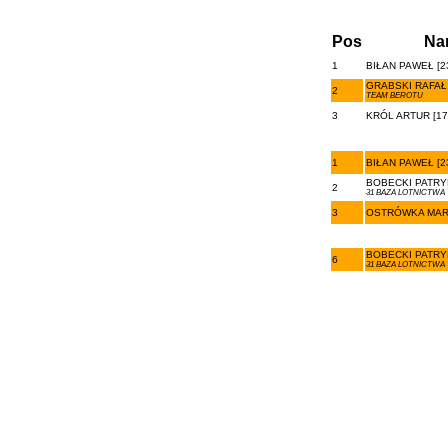
Pos
Na
1
BIŁAN PAWEŁ [2
GRABSKI RAFAŁ 
2
TEAM BEROTU
3
KRÓL ARTUR [17
1
BIŁAN PAWEŁ [2
BOBECKI PATRYK
2
31 BAZA LOTNICTW
3
OSTRÓWKA MARI
BOBECKI PATRYK
6
31 BAZA LOTNICTW