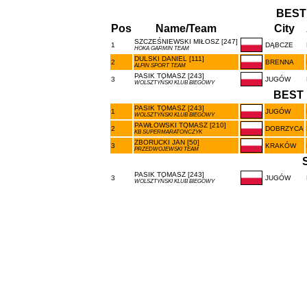
BEST
Pos
Name/Team
City
SZCZEŚNIEWSKI MIŁOSZ [247]
1
DĄBCZE
HOKA GARMIN TEAM
DULSKI DANIEL [111]
2
BRENNA
ALPIN SPORT TEAM
PASIK TOMASZ [243]
3
JUGÓW
WOLSZTYŃSKI KLUB BIEGOWY
BEST 
PASIK TOMASZ [243]
1
JUGÓW
WOLSZTYŃSKI KLUB BIEGOWY
PAWŁOWSKI TOMASZ [210]
2
DOBRZYCA
KB SUPERMARATOŃCZYK
ZBORUCKI JAN [50]
3
KRAKÓW
PRZEDWOJEWSKI TEAM
PASIK TOMASZ [243]
3
JUGÓW
WOLSZTYŃSKI KLUB BIEGOWY