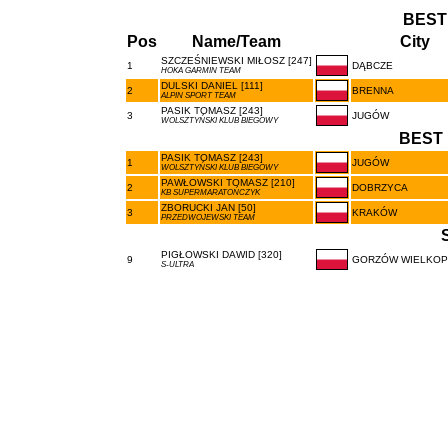
BEST
Pos
Name/Team
City
SZCZEŚNIEWSKI MIŁOSZ [247]
1
DĄBCZE
HOKA GARMIN TEAM
DULSKI DANIEL [111]
2
BRENNA
ALPIN SPORT TEAM
PASIK TOMASZ [243]
3
JUGÓW
WOLSZTYŃSKI KLUB BIEGOWY
BEST 
PASIK TOMASZ [243]
1
JUGÓW
WOLSZTYŃSKI KLUB BIEGOWY
PAWŁOWSKI TOMASZ [210]
2
DOBRZYCA
KB SUPERMARATOŃCZYK
ZBORUCKI JAN [50]
3
KRAKÓW
PRZEDWOJEWSKI TEAM
PIGŁOWSKI DAWID [320]
9
GORZÓW WIELKOP
S-ULTRA