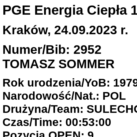
PGE Energia Ciepła 
Kraków, 24.09.2023 r.
Numer/Bib: 2952
TOMASZ SOMMER
Rok urodzenia/YoB: 197
Narodowość/Nat.: POL
Drużyna/Team: SULEC
Czas/Time: 00:53:00
Pozycja OPEN: 9