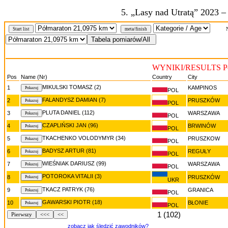
5. „Lasy nad Utratą” 2023 –
Nr
Start list
meta/finish
WYNIKI/RESULTS Pół
Pos
Name (Nr)
Country
City
MIKULSKI TOMASZ (2)
1
KAMPINOS
POL
FALANDYSZ DAMIAN (7)
2
PRUSZKÓW
POL
PLUTA DANIEL (112)
3
WARSZAWA
POL
CZAPLIŃSKI JAN (96)
4
BRWINÓW
POL
TKACHENKO VOLODYMYR (34)
5
PRUSZKOW
POL
BADYSZ ARTUR (81)
6
REGUŁY
POL
WIEŚNIAK DARIUSZ (99)
7
WARSZAWA
POL
POTOROKA VITALII (3)
8
PRUSZKÓW
UKR
TKACZ PATRYK (76)
9
GRANICA
POL
GAWARSKI PIOTR (18)
10
BŁONIE
POL
1 (102)
Pierwszy
<<<
<<
zobacz jak śledzić zawodników?