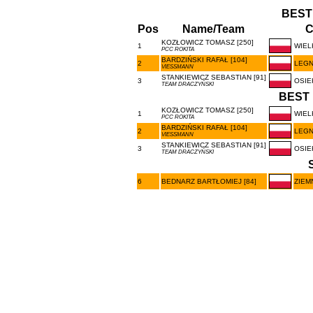
BEST
Pos
Name/Team
C
KOZŁOWICZ TOMASZ [250]
1
WIEL
PCC ROKITA
BARDZIŃSKI RAFAŁ [104]
2
LEGN
VIESSMANN
STANKIEWICZ SEBASTIAN [91]
3
OSIE
TEAM DRACZYŃSKI
BEST 
KOZŁOWICZ TOMASZ [250]
1
WIEL
PCC ROKITA
BARDZIŃSKI RAFAŁ [104]
2
LEGN
VIESSMANN
STANKIEWICZ SEBASTIAN [91]
3
OSIE
TEAM DRACZYŃSKI
6
BEDNARZ BARTŁOMIEJ [84]
ZIEM