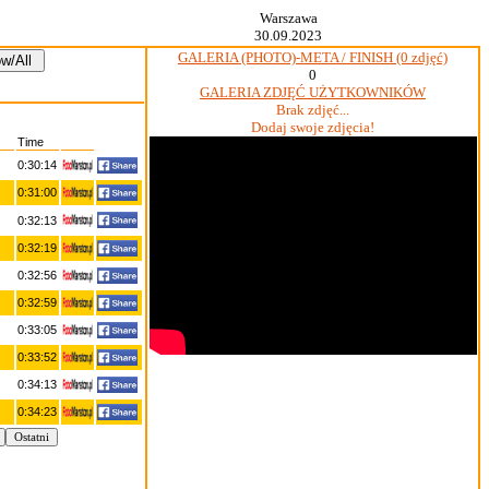
Warszawa
30.09.2023
GALERIA (PHOTO)-META / FINISH (0 zdjęć)
0
GALERIA ZDJĘĆ UŻYTKOWNIKÓW
Brak zdjęć...
Dodaj swoje zdjęcia!
Time
0:30:14
0:31:00
0:32:13
0:32:19
0:32:56
0:32:59
0:33:05
0:33:52
0:34:13
0:34:23
Ostatni