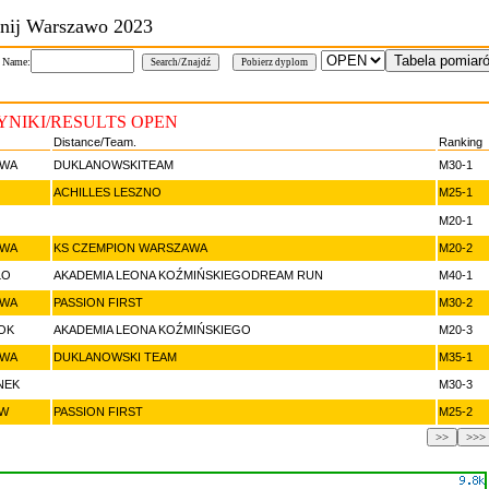
nij Warszawo 2023
/ Name:
NIKI/RESULTS OPEN
Distance/Team.
Ranking
AWA
DUKLANOWSKITEAM
M30-1
ACHILLES LESZNO
M25-1
M20-1
AWA
KS CZEMPION WARSZAWA
M20-2
ŁO
AKADEMIA LEONA KOŹMIŃSKIEGODREAM RUN
M40-1
AWA
PASSION FIRST
M30-2
OK
AKADEMIA LEONA KOŹMIŃSKIEGO
M20-3
AWA
DUKLANOWSKI TEAM
M35-1
NEK
M30-3
ÓW
PASSION FIRST
M25-2
>>
>>>