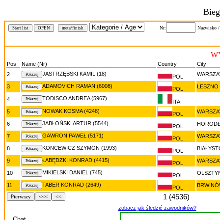
Bieg
Nr:
Nazwisko 
Start list
OPEN
meta/finish
WY
Pos
Name (Nr)
Country
City
JASTRZĘBSKI KAMIL (18)
2
WARSZ
POL
ADAMOVICH RAMAN (6008)
3
LESZNO
POL
TODISCO ANDREA (5967)
4
ITA
NOWAK KOSMA (4248)
5
WARSZ
POL
JABŁOŃSKI ARTUR (5544)
6
HOROD
POL
GAWRON PAWEŁ (5171)
7
WARSZ
POL
KONCEWICZ SZYMON (1993)
8
BIAŁYST
POL
ŁABĘDZKI KONRAD (4415)
9
WARSZ
POL
MIKIELSKI DANIEL (745)
10
OLSZTY
POL
TABER KONRAD (2649)
11
BRWIN
POL
1 (4536)
Pierwszy
<<<
<<
zobacz jak śledzić zawodników?
Chat