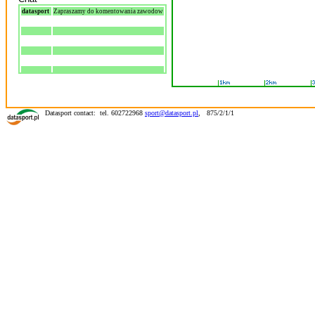
datasport
Zapraszamy do komentowania zawodow
Datasport contact: tel. 602722968
sport@datasport.pl
,
875/2/1/1