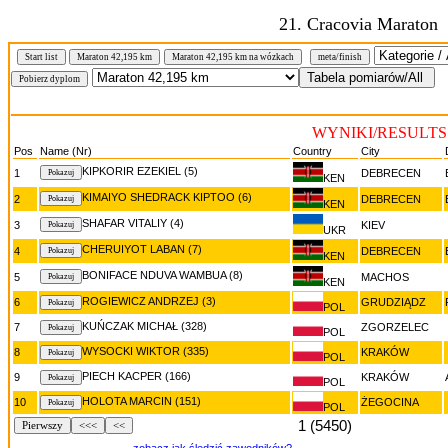
21. Cracovia Maraton
Start list
Maraton 42,195 km
Maraton 42,195 km na wózkach
meta/finish
WYNIKI/RESULTS M
Pos
Name (Nr)
Country
City
KIPKORIR EZEKIEL (5)
1
DEBRECEN
KEN
KIMAIYO SHEDRACK KIPTOO (6)
2
DEBRECEN
KEN
SHAFAR VITALIY (4)
3
KIEV
UKR
CHERUIYOT LABAN (7)
4
DEBRECEN
KEN
BONIFACE NDUVA WAMBUA (8)
5
MACHOS
KEN
ROGIEWICZ ANDRZEJ (3)
6
GRUDZIĄDZ
POL
KUŃCZAK MICHAŁ (328)
7
ZGORZELEC
POL
WYSOCKI WIKTOR (335)
8
KRAKÓW
POL
PIECH KACPER (166)
9
KRAKÓW
POL
HOLOTA MARCIN (151)
10
ŻEGOCINA
POL
1 (5450)
Pierwszy
<<<
<<