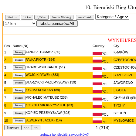
10. Bieruński Bieg Ut
N
Start list
17 km
5,65 km
Nordic Walking
meta/finish
WYNIKI/RES
Pos
Name (Nr)
Country
City
JANUSZ TOMASZ (30)
1
KRAKÓW
POL
PAŁKA PIOTR (194)
2
CZĘSTOCHO
POL
GRABOWSKI KAROL (51)
3
CZĘSTOCHO
POL
WÓJCIK PAWEŁ (333)
4
BRZESZCZE
POL
STARZYCKI PRZEMYSŁAW (139)
5
JAWORZNO
POL
ZYGMA KORDIAN (89)
6
LIGOTA
POL
MICHALEC MATEUSZ (238)
7
CHEŁM ŚLĄSK
POL
KOSCIELNIK KRZYSZTOF (83)
8
TYCHY
POL
KOPIEC PRZEMYSŁAW (303)
9
BIERUŃ
POL
SEWERYN JACEK (114)
10
MYSŁOWICE
POL
1 (314)
Pierwszy
<<<
<<
zobacz jak śledzić zawodników?