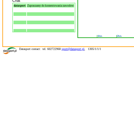
Chat
datasport
Zapraszamy do komentowania zawodow
Datasport contact: tel. 602722968
sport@datasport.pl
,
1305/1/1/1