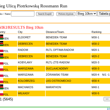
ieg Ulicą Piotrkowską Rossmann Run
ko / Name:
IKI/RESULTS Bieg 10km
ntry
City
Distance/Team.
Ranking
ELDORET
BENEDEK-TEAM
M30-1
KEN
DEBRECEN
BENEDEK-TEAM
M30-2
KEN
RADOM
RLTL OPTIMA RADOM
M20-1
POL
DEBRECEN
BENEDEK-TEAM
M20-2
KEN
KOBYLANY
RLTL-ZTE-RADOM
M20-3
POL
WARSZAWA
DUCLA ACADEMY
M30-3
POL
WARSZAWA
ŻÓRAWSKI TEAM
M20-4 N/1 -1
POL
KOŁOBRZEG
LKS OSTROMECKO
M30-4
POL
MACHAKOS
MARATHON
M40-1
KEN
WILKASY
M30-5
POL
1 (5645)
>>