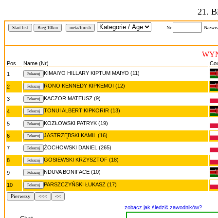
21. B
Nr:
Nazwis
Start list
Bieg 10km
meta/finish
WYN
Pos
Name (Nr)
Cou
KIMAIYO HILLARY KIPTUM MAIYO (11)
1
RONO KENNEDY KIPKEMOI (12)
2
KACZOR MATEUSZ (9)
3
TONUI ALBERT KIPKORIR (13)
4
KOZŁOWSKI PATRYK (19)
5
JASTRZĘBSKI KAMIL (16)
6
ŻOCHOWSKI DANIEL (265)
7
GOSIEWSKI KRZYSZTOF (18)
8
NDUVA BONIFACE (10)
9
PARSZCZYŃSKI ŁUKASZ (17)
10
Pierwszy
<<<
<<
zobacz jak śledzić zawodników?