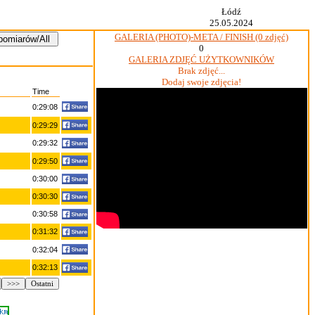
Łódź
25.05.2024
GALERIA (PHOTO)-META / FINISH (0 zdjęć)
0
GALERIA ZDJĘĆ UŻYTKOWNIKÓW
Brak zdjęć...
Dodaj swoje zdjęcia!
Time
0:29:08
0:29:29
0:29:32
0:29:50
0:30:00
0:30:30
0:30:58
0:31:32
0:32:04
0:32:13
>>>
Ostatni