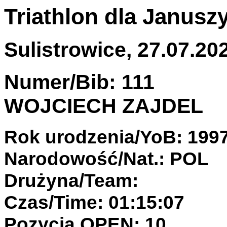
Triathlon dla Janusz
Sulistrowice, 27.07.202
Numer/Bib: 111
WOJCIECH ZAJDEL
Rok urodzenia/YoB: 199
Narodowość/Nat.: POL
Drużyna/Team:
Czas/Time: 01:15:07
Pozycja OPEN: 10