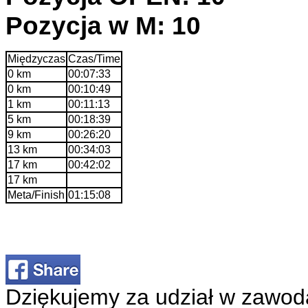
Pozycja w M: 10
Międzyczas
Czas/Time
0 km
00:07:33
0 km
00:10:49
1 km
00:11:13
5 km
00:18:39
9 km
00:26:20
13 km
00:34:03
17 km
00:42:02
17 km
Meta/Finish
01:15:08
Dziękujemy za udział w zawod