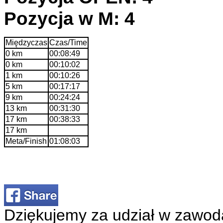
Pozycja w M: 4
Międzyczas
Czas/Time
0 km
00:08:49
0 km
00:10:02
1 km
00:10:26
5 km
00:17:17
9 km
00:24:24
13 km
00:31:30
17 km
00:38:33
17 km
Meta/Finish
01:08:03
Dziękujemy za udział w zawod