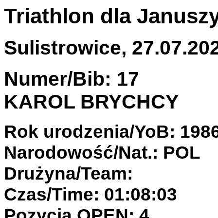
Triathlon dla Janusz
Sulistrowice, 27.07.202
Numer/Bib: 17
KAROL BRYCHCY
Rok urodzenia/YoB: 198
Narodowość/Nat.: POL
Drużyna/Team:
Czas/Time: 01:08:03
Pozycja OPEN: 4