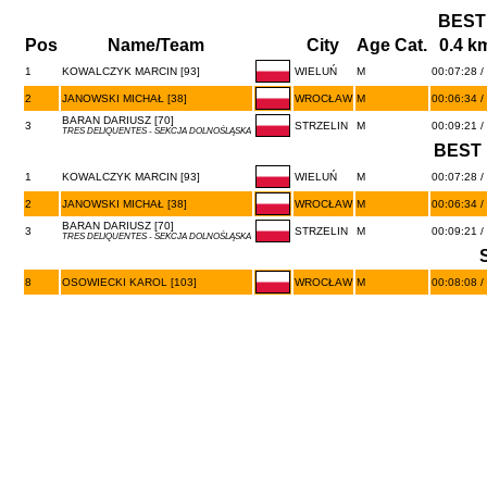
BEST
Pos
Name/Team
City
Age Cat.
0.4 k
1
KOWALCZYK MARCIN [93]
WIELUŃ
M
00:07:28 /
2
JANOWSKI MICHAŁ [38]
WROCŁAW
M
00:06:34 /
BARAN DARIUSZ [70]
3
STRZELIN
M
00:09:21 /
TRES DELIQUENTES - SEKCJA DOLNOŚLĄSKA
BEST 
1
KOWALCZYK MARCIN [93]
WIELUŃ
M
00:07:28 /
2
JANOWSKI MICHAŁ [38]
WROCŁAW
M
00:06:34 /
BARAN DARIUSZ [70]
3
STRZELIN
M
00:09:21 /
TRES DELIQUENTES - SEKCJA DOLNOŚLĄSKA
8
OSOWIECKI KAROL [103]
WROCŁAW
M
00:08:08 /