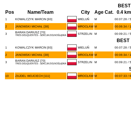
BEST
Pos
Name/Team
City
Age Cat.
0.4 km
1
KOWALCZYK MARCIN [93]
WIELUŃ
M
00:07:28 / 
2
JANOWSKI MICHAŁ [38]
WROCŁAW
M
00:06:34 / 
BARAN DARIUSZ [70]
3
STRZELIN
M
00:09:21 / 
TRES DELIQUENTES - SEKCJA DOLNOŚLĄSKA
BEST 
1
KOWALCZYK MARCIN [93]
WIELUŃ
M
00:07:28 / 
2
JANOWSKI MICHAŁ [38]
WROCŁAW
M
00:06:34 / 
BARAN DARIUSZ [70]
3
STRZELIN
M
00:09:21 / 
TRES DELIQUENTES - SEKCJA DOLNOŚLĄSKA
10
ZAJDEL WOJCIECH [111]
WROCŁAW
M
00:07:33 / 