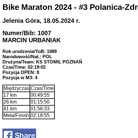
Bike Maraton 2024 - #3 Polanica-Zdr
Jelenia Góra, 18.05.2024 r.
Numer/Bib: 1007
MARCIN URBANIAK
Rok urodzenia/YoB: 1989
Narodowość/Nat.: POL
Drużyna/Team: KS STOMIL POZNAŃ
Czas/Time: 02:19:02
Pozycja OPEN: 8
Pozycja w M3: 4
Międzyczas
Czas/Time
17 km
00:49:55
26 km
01:15:50
41 km
01:56:33
Meta/Finish
02:18:55