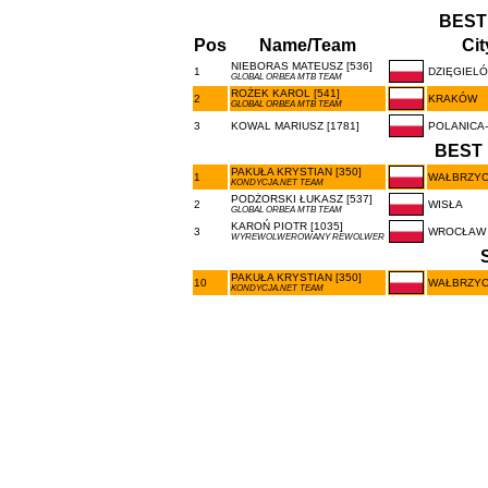
BEST
Pos
Name/Team
Cit
NIEBORAS MATEUSZ [536]
1
DZIĘGIEL
GLOBAL ORBEA MTB TEAM
ROŻEK KAROL [541]
2
KRAKÓW
GLOBAL ORBEA MTB TEAM
3
KOWAL MARIUSZ [1781]
POLANICA-
BEST 
PAKUŁA KRYSTIAN [350]
1
WAŁBRZY
KONDYCJA.NET TEAM
PODŻORSKI ŁUKASZ [537]
2
WISŁA
GLOBAL ORBEA MTB TEAM
KAROŃ PIOTR [1035]
3
WROCŁAW
WYREWOLWEROWANY REWOLWER
PAKUŁA KRYSTIAN [350]
10
WAŁBRZY
KONDYCJA.NET TEAM