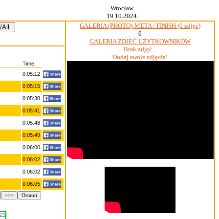
Wrocław
19.10.2024
GALERIA (PHOTO)-META / FINISH (0 zdjęć)
0
GALERIA ZDJĘĆ UŻYTKOWNIKÓW
Brak zdjęć...
Dodaj swoje zdjęcia!
Time
0:05:12
0:05:15
0:05:38
0:05:41
0:05:48
0:05:49
0:06:00
0:06:02
0:06:02
0:06:05
>>>
Ostatni