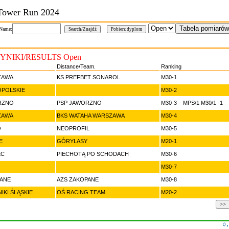
Tower Run 2024
 Name:
YNIKI/RESULTS Open
Distance/Team.
Ranking
ZAWA
KS PREFBET SONAROL
M30-1
OPOLSKIE
M30-2
RZNO
PSP JAWORZNO
M30-3 MPS/1 M30/1 -1
ZAWA
BKS WATAHA WARSZAWA
M30-4
O
NEOPROFIL
M30-5
E
GÓRYLASY
M20-1
EC
PIECHOTĄ PO SCHODACH
M30-6
M30-7
ANE
AZS ZAKOPANE
M30-8
IKI ŚLĄSKIE
OŚ RACING TEAM
M20-2
>>