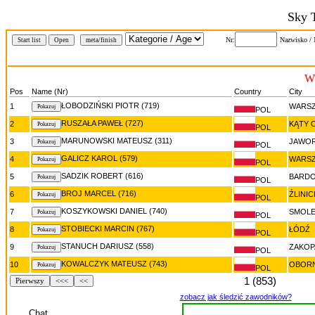
Sky 
Nr:
Nazwisko /
Start list
Open
meta/finish
W
Pos
Name (Nr)
Country
City
ŁOBODZIŃSKI PIOTR (719)
1
WARS
POL
RUSZAŁA PAWEŁ (727)
2
KĄTY 
POL
MARUNOWSKI MATEUSZ (311)
3
JAWO
POL
GALICZ KAROL (579)
4
WARS
POL
SADZIK ROBERT (616)
5
BARD
POL
BROJ MARCEL (716)
6
ŹLINIC
POL
KOSZYKOWSKI DANIEL (740)
7
SMOL
POL
STOBIECKI MARCIN (767)
8
ŁÓDŹ
POL
STANUCH DARIUSZ (558)
9
ZAKOP
POL
KOWALCZYK MATEUSZ (743)
10
OBORN
POL
1 (853)
Pierwszy
<<<
<<
zobacz jak śledzić zawodników?
Chat