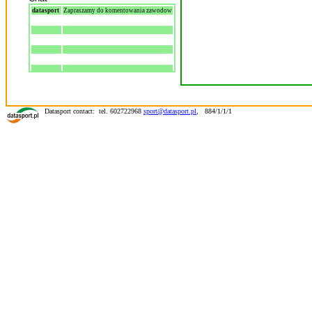
datasport
Zapraszamy do komentowania zawodow
Datasport contact: tel. 602722968
sport@datasport.pl
,
884/1/1/1