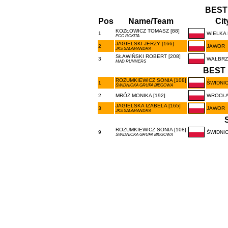
BEST
Pos
Name/Team
Cit
KOZŁOWICZ TOMASZ [88]
1
WIELKA 
PCC ROKITA
JAGIELSKI JERZY [166]
2
JAWOR
JKS SALAMANDRA
SŁAWIŃSKI ROBERT [208]
3
WAŁBRZ
MAD RUNNERS
BEST 
ROZUMKIEWICZ SONIA [108]
1
ŚWIDNI
ŚWIDNICKA GRUPA BIEGOWA
2
MRÓZ MONIKA [192]
WROCŁ
JAGIELSKA IZABELA [165]
3
JAWOR
JKS SALAMANDRA
ROZUMKIEWICZ SONIA [108]
9
ŚWIDNI
ŚWIDNICKA GRUPA BIEGOWA