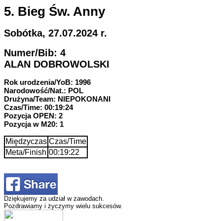
5. Bieg Św. Anny
Sobótka, 27.07.2024 r.
Numer/Bib: 4
ALAN DOBROWOLSKI
Rok urodzenia/YoB: 1996
Narodowość/Nat.: POL
Drużyna/Team: NIEPOKONANI
Czas/Time: 00:19:24
Pozycja OPEN: 2
Pozycja w M20: 1
Międzyczas
Czas/Time
Meta/Finish
00:19:22
Dziękujemy za udział w zawodach.
Pozdrawiamy i życzymy wielu sukcesów.