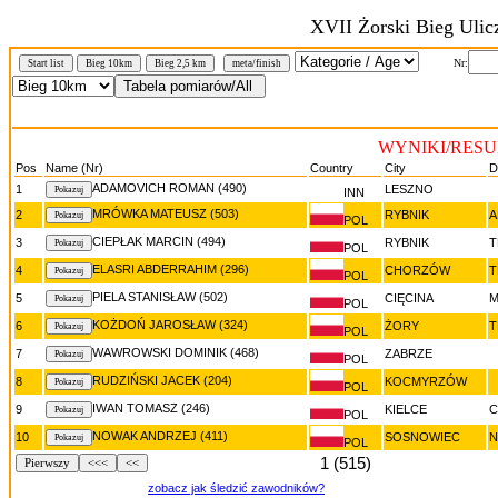
XVII Żorski Bieg Ulic
Nr:
Start list
Bieg 10km
Bieg 2,5 km
meta/finish
WYNIKI/RESUL
Pos
Name (Nr)
Country
City
D
ADAMOVICH ROMAN (490)
1
LESZNO
INN
MRÓWKA MATEUSZ (503)
2
RYBNIK
A
POL
CIEPŁAK MARCIN (494)
3
RYBNIK
T
POL
ELASRI ABDERRAHIM (296)
4
CHORZÓW
T
POL
PIELA STANISŁAW (502)
5
CIĘCINA
M
POL
KOŻDOŃ JAROSŁAW (324)
6
ŻORY
T
POL
WAWROWSKI DOMINIK (468)
7
ZABRZE
POL
RUDZIŃSKI JACEK (204)
8
KOCMYRZÓW
POL
IWAN TOMASZ (246)
9
KIELCE
C
POL
NOWAK ANDRZEJ (411)
10
SOSNOWIEC
N
POL
1 (515)
Pierwszy
<<<
<<
zobacz jak śledzić zawodników?