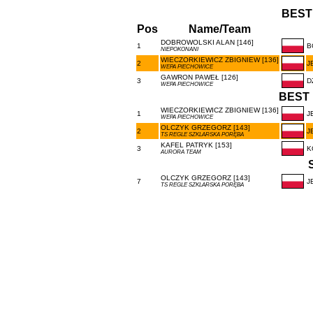
BEST
Pos
Name/Team
DOBROWOLSKI ALAN [146]
1
B
NIEPOKONANI
WIECZORKIEWICZ ZBIGNIEW [136]
2
J
WEPA PIECHOWICE
GAWRON PAWEŁ [126]
3
D
WEPA PIECHOWICE
BEST 
WIECZORKIEWICZ ZBIGNIEW [136]
1
J
WEPA PIECHOWICE
OLCZYK GRZEGORZ [143]
2
J
TS REGLE SZKLARSKA PORĘBA
KAFEL PATRYK [153]
3
K
AURORA TEAM
OLCZYK GRZEGORZ [143]
7
J
TS REGLE SZKLARSKA PORĘBA