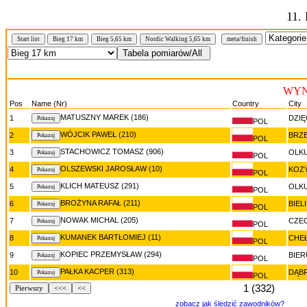
11.
Start list
Bieg 17 km
Bieg 5,65 km
Nordic Walking 5,65 km
meta/finish
WYNI
Pos
Name (Nr)
Country
City
MATUSZNY MAREK (186)
1
DZI
POL
WÓJCIK PAWEŁ (210)
2
BRZ
POL
STACHOWICZ TOMASZ (906)
3
OLK
POL
OLSZEWSKI JAROSŁAW (10)
4
KOZ
POL
KLICH MATEUSZ (291)
5
OLK
POL
BROŻYNA RAFAŁ (211)
6
BIEL
POL
NOWAK MICHAL (205)
7
CZE
POL
KUMANEK BARTŁOMIEJ (11)
8
CHE
POL
KOPIEC PRZEMYSŁAW (294)
9
BIE
POL
PAŁKA KACPER (313)
10
DĄB
POL
1 (332)
Pierwszy
<<<
<<
zobacz jak śledzić zawodników?