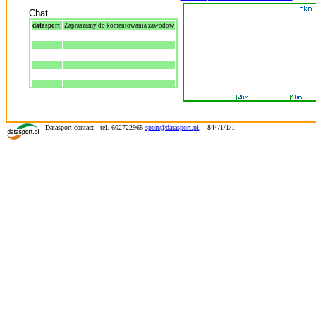
Chat
datasport
Zapraszamy do komentowania zawodow
Datasport contact: tel. 602722968
sport@datasport.pl
,
844/1/1/1