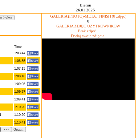
Bieruń
26.01.2025
GALERIA (PHOTO)-META / FINISH (0 zdjęć)
0
GALERIA ZDJĘĆ UŻYTKOWNIKÓW
Brak zdjęć...
Dodaj swoje zdjęcia!
Time
1:03:44
1:06:35
1:07:13
1:08:10
1:09:05
1:09:37
1:09:41
1:10:20
1
1:10:20
1:10:41
>>>
Ostatni