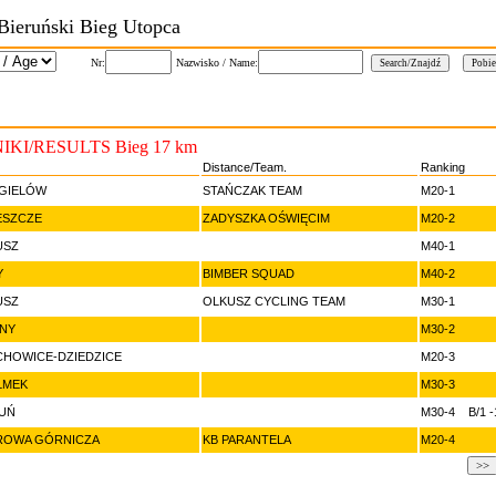
 Bieruński Bieg Utopca
Nr:
Nazwisko / Name:
KI/RESULTS Bieg 17 km
Distance/Team.
Ranking
ĘGIELÓW
STAŃCZAK TEAM
M20-1
ESZCZE
ZADYSZKA OŚWIĘCIM
M20-2
USZ
M40-1
Y
BIMBER SQUAD
M40-2
USZ
OLKUSZ CYCLING TEAM
M30-1
INY
M30-2
CHOWICE-DZIEDZICE
M20-3
ŁMEK
M30-3
RUŃ
M30-4 B/1 -
ROWA GÓRNICZA
KB PARANTELA
M20-4
>>