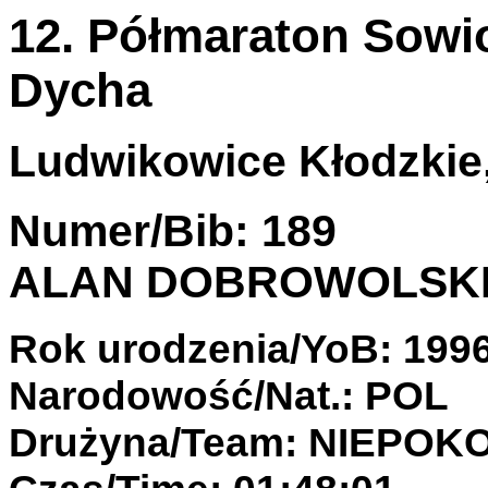
12. Półmaraton Sowi
Dycha
Ludwikowice Kłodzkie, 
Numer/Bib: 189
ALAN DOBROWOLSK
Rok urodzenia/YoB: 199
Narodowość/Nat.: POL
Drużyna/Team: NIEPOK