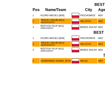
BEST
Pos
Name/Team
City
Age
1
KOJRO MACIEJ [808]
PIECHOWICE
M20
TROCKI JAKUB [821]
2
WILCZYN
M20
NIEZRZESZONY
RÓŻYCKI FILIP [811]
3
BRZEG DOLNY
M20
EMKA INWEST
BEST 
1
KOJRO MACIEJ [808]
PIECHOWICE
M20
TROCKI JAKUB [821]
2
WILCZYN
M20
NIEZRZESZONY
RÓŻYCKI FILIP [811]
3
BRZEG DOLNY
M20
EMKA INWEST
4
CEDROWSKI DANIEL [876]
MALIN
M20