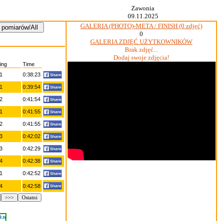
Zawonia
09.11.2025
GALERIA (PHOTO)-META / FINISH (0 zdjęć)
0
GALERIA ZDJĘĆ UŻYTKOWNIKÓW
Brak zdjęć...
Dodaj swoje zdjęcia!
ing
Time
1
0:38:23
1
0:39:54
2
0:41:54
1
0:41:55
2
0:41:55
3
0:42:02
3
0:42:29
4
0:42:38
1
0:42:52
4
0:42:58
>>>
Ostatni