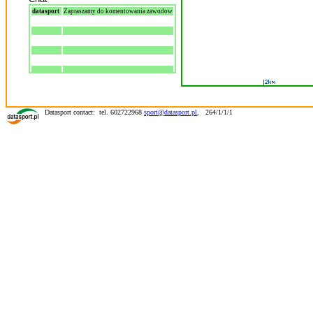
datasport
Zapraszamy do komentowania zawodow
Datasport contact: tel. 602722968
sport@datasport.pl
,
264/1/1/1