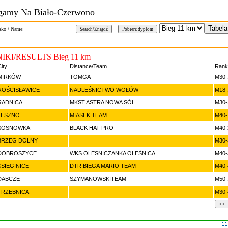
gamy Na Biało-Czerwono
sko / Name:
KI/RESULTS Bieg 11 km
ity
Distance/Team.
Rank
MIRKÓW
TOMGA
M30-
ROŚCISŁAWICE
NADLEŚNICTWO WOŁÓW
M18-
RADNICA
MKST ASTRA NOWA SÓL
M30-
LESZNO
MIASEK TEAM
M40-
SOSNOWKA
BLACK HAT PRO
M40-
BRZEG DOLNY
M30-
DOBROSZYCE
WKS OLESNICZANKA OLEŚNICA
M40-
KSIĘGINICE
DTR BIEGA MARIO TEAM
M40-
DABCZE
SZYMANOWSKITEAM
M50-
TRZEBNICA
M30-
>>