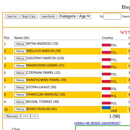
Bie
Nr:
Nazwi
Start list
Bieg 11 km
meta/finish
WYNI
Pos
Name (Nr)
Country
C
WITEK ANDRZEJ (78)
1
POL
WIELGUS MARCIN (99)
2
POL
ZAGÓRNY MARCIN (103)
3
POL
MIASKOWSKI DAWID (47)
4
POL
CZERNIAK PAWEŁ (12)
5
POL
KWIATKOWSKI PAWEŁ (39)
6
POL
SZOPA ŁUKASZ (58)
7
POL
FRANCZAK MARIUSZ (19)
8
POL
MUSIAŁ TOMASZ (49)
9
POL
BOIKO RUSLAN (91)
10
UKR
1 (98)
Pierwszy
<<<
<<
zobacz jak śledzić zawodników?
Chat