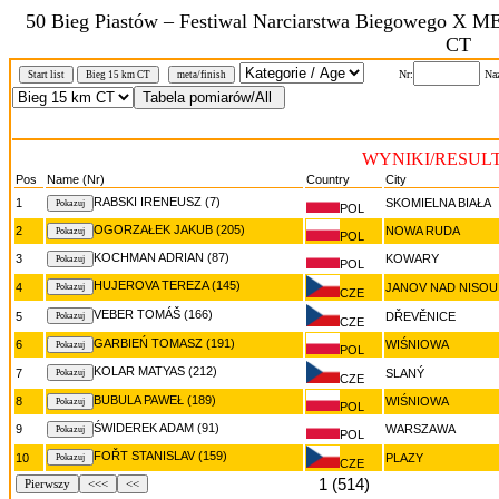
50 Bieg Piastów – Festiwal Narciarstwa Biegoweg
CT
Nr:
Na
Start list
Bieg 15 km CT
meta/finish
WYNIKI/RESULTS
Pos
Name (Nr)
Country
City
RABSKI IRENEUSZ (7)
1
SKOMIELNA BIAŁA
POL
OGORZAŁEK JAKUB (205)
2
NOWA RUDA
POL
KOCHMAN ADRIAN (87)
3
KOWARY
POL
HUJEROVA TEREZA (145)
4
JANOV NAD NISOU
CZE
VEBER TOMÁŠ (166)
5
DŘEVĚNICE
CZE
GARBIEŃ TOMASZ (191)
6
WIŚNIOWA
POL
KOLAR MATYAS (212)
7
SLANÝ
CZE
BUBULA PAWEŁ (189)
8
WIŚNIOWA
POL
ŚWIDEREK ADAM (91)
9
WARSZAWA
POL
FOŘT STANISLAV (159)
10
PLAZY
CZE
1 (514)
Pierwszy
<<<
<<