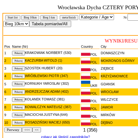
Wrocławska Dycha CZTERY PORY 
Nr:
Start list
Bieg 10km
Bieg 5 km
meta/finish
WYNIKI/RESUL
Pos
Name (Nr)
Country
City
KRAKOWIAK NORBERT (530)
1
DOMASZCZYN
POL
KACZURBA WITOLD (1)
2
MOKRONOS GÓRNY
POL
SZOSTEK HUBERT (20)
3
ZIĘBICE
POL
WRÓBLEWSKI PIOTR (347)
4
KRZYŻANOWICE
POL
KORNUKH YAROSLAV (302)
5
GDANSK
UKR
ANDRZEJCZAK ADAM (402)
6
WROCŁAW
POL
KOLANEK TOMASZ (381)
7
WILCZYCE
POL
KOWALCZYK MATEUSZ (387)
8
JAWOR
POL
MACIOCHA JUSTYNA (644)
9
MIRKÓW
POL
ROSADZIŃSKI MACIEJ (650)
10
DĘBNO
POL
1 (356)
Pierwszy
<<<
<<
zobacz jak śledzić zawodników?