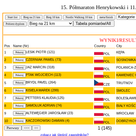
15. Półmaraton Henrykowski i 11
Start list
Bieg na 21 km
Bieg 10 km
Nordic Walking 10 km
meta/finish
WYNIKI/RESULTS
Pos
Name (Nr)
Country
City
LESIK PIOTR (121)
1
KĘPA
POL
CZERNIAK PAWEŁ (73)
2
SOSNOWKA
POL
JAZ MARCIN (318)
3
POLANICA-
POL
PTAK WOJCIECH (113)
4
KAMIENIEC
POL
BRYDL PAVEL (264)
5
TRUTNOV
CZE
KISIELA MAREK (299)
6
SMOLEC
POL
PETTERS KLAUDIA (125)
7
BOLESŁAWI
POL
SAMOŁUK ADRIAN (74)
8
BIAŁY KOŚC
POL
ALTEWĘGIER JAROSŁAW (23)
9
WROCŁAW
POL
KACZOROWSKI DAMIAN (4)
10
DOBRZYKO
POL
1 (145)
Pierwszy
<<<
<<
zobacz jak śledzić zawodników?