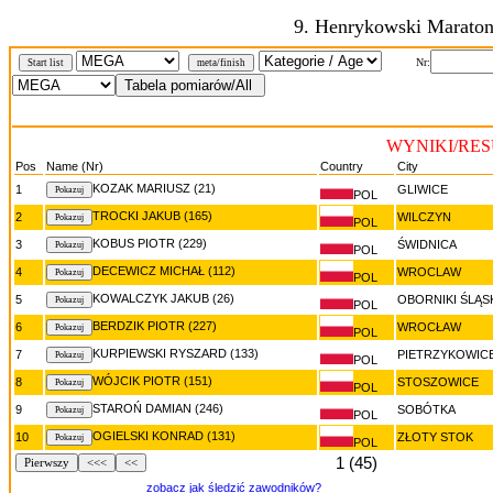
9. Henrykowski Marato
Nr:
Start list
meta/finish
WYNIKI/RE
Pos
Name (Nr)
Country
City
KOZAK MARIUSZ (21)
1
GLIWICE
POL
TROCKI JAKUB (165)
2
WILCZYN
POL
KOBUS PIOTR (229)
3
ŚWIDNICA
POL
DECEWICZ MICHAŁ (112)
4
WROCLAW
POL
KOWALCZYK JAKUB (26)
5
OBORNIKI ŚLĄS
POL
BERDZIK PIOTR (227)
6
WROCŁAW
POL
KURPIEWSKI RYSZARD (133)
7
PIETRZYKOWIC
POL
WÓJCIK PIOTR (151)
8
STOSZOWICE
POL
STAROŃ DAMIAN (246)
9
SOBÓTKA
POL
OGIELSKI KONRAD (131)
10
ZŁOTY STOK
POL
1 (45)
Pierwszy
<<<
<<
zobacz jak śledzić zawodników?