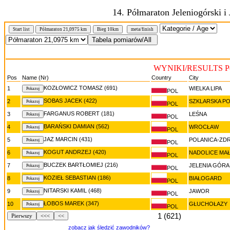
14. Półmaraton Jeleniogórski i
N
Start list
Półmaraton 21,0975 km
Bieg 10km
meta/finish
WYNIKI/RESULTS Pół
Pos
Name (Nr)
Country
City
KOZŁOWICZ TOMASZ (691)
1
WIELKA LIPA
POL
SOBAS JACEK (422)
2
SZKLARSKA P
POL
FARGANUS ROBERT (181)
3
LEŚNA
POL
BARAŃSKI DAMIAN (562)
4
WROCŁAW
POL
JAZ MARCIN (431)
5
POLANICA-ZD
POL
KOGUT ANDRZEJ (420)
6
NADOLICE MA
POL
BUCZEK BARTŁOMIEJ (216)
7
JELENIA GÓRA
POL
KOZIEŁ SEBASTIAN (186)
8
BIAŁOGARD
POL
NITARSKI KAMIL (468)
9
JAWOR
POL
ŁOBOS MAREK (347)
10
GŁUCHOŁAZY
POL
1 (621)
Pierwszy
<<<
<<
zobacz jak śledzić zawodników?