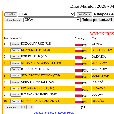
Bike Maraton 2026 - M
Start list
meta/finish
WYNIKI/RE
Pos
Name (Nr)
Country
City
KOZAK MARIUSZ (716)
1
GLIWICE
POL
RÓŻYCKI FILIP (1363)
2
BRZEG DOLNY
POL
KOBUS PIOTR (755)
3
ŚWIDNICA
POL
STRYCHAR GRZEGORZ (759)
4
WROCŁAW
POL
BERDZIK PIOTR (1355)
5
WROCŁAW
POL
STOLARCZYK SZYMON (765)
6
WAŁBRZYCH
POL
URBANIAK MARCIN (727)
7
POZNAŃ
POL
CWENAR ANDRZEJ (666)
8
LUBAWKA
POL
BYCZKOWSKI RAFAŁ (1141)
9
JUGÓW
POL
STRZELECKI SEBASTIAN (714)
10
SARNÓW
POL
1 (50)
Pierwszy
<<<
<<
zobacz jak śledzić zawodników?