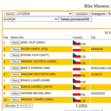
Bike Maraton 
Start list
meta/finish
WY
Pos
Name (Nr)
Country
City
ADEL FILIP (10001)
1
CZE
ROŻEK KAROL (475)
2
KRAKÓW
POL
RYDVAL FILIP (10077)
3
CZE
NERADIL VOJTĚCH (10064)
4
CZE
BARCZ KONRAD (466)
5
SOKOLNIKI LA
POL
HALEJAK WOJCIECH (469)
6
GLIWICE
POL
KRAUS LUKÁŠ (10048)
7
CZE
RAKUS ONDŘEJ (10076)
8
CZE
GEHRKE MICHAŁ (484)
9
CHODZIEŻ
POL
NERADIL TOMÁŠ (10062)
10
CZE
1 (181)
Pierwszy
<<<
<<