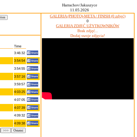
Harrachov/Jakuszyce
11.05.2026
GALERIA (PHOTO)-META / FINISH (0 zdjęć)
0
GALERIA ZDJĘĆ UŻYTKOWNIKÓW
Brak zdjęć...
Dodaj swoje zdjęcia!
Time
3:46:32
3:54:54
3:54:55
3:57:16
3:59:57
4:03:25
4:07:05
4:07:39
4:09:32
4:09:38
>>>
Ostatni