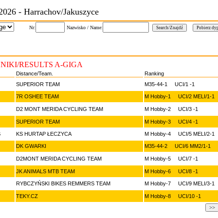
2026 - Harrachov/Jakuszyce
Nr:
Nazwisko / Name:
NIKI/RESULTS A-GIGA
Distance/Team.
Ranking
SUPERIOR TEAM
M35-44-1 UCI/1 -1
7R OSHEE TEAM
M Hobby-1 UCI/2 MELI/1-1
D2 MONT MERIDA CYCLING TEAM
M Hobby-2 UCI/3 -1
SUPERIOR TEAM
M Hobby-3 UCI/4 -1
S
KS HURTAP ŁECZYCA
M Hobby-4 UCI/5 MELI/2-1
DK GWARKI
M35-44-2 UCI/6 MM2/1-1
D2MONT MERIDA CYCLING TEAM
M Hobby-5 UCI/7 -1
JK ANIMALS MTB TEAM
M Hobby-6 UCI/8 -1
RYBCZYŃSKI BIKES REMMERS TEAM
M Hobby-7 UCI/9 MELI/3-1
TEKY.CZ
M Hobby-8 UCI/10 -1
>>