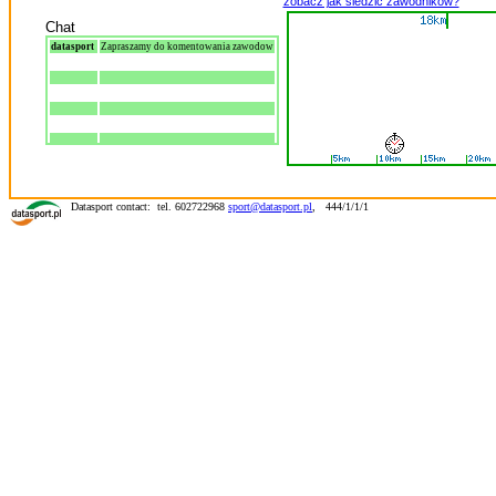
zobacz jak śledzić zawodników?
Chat
datasport
Zapraszamy do komentowania zawodow
Datasport contact: tel. 602722968
sport@datasport.pl
,
444/1/1/1