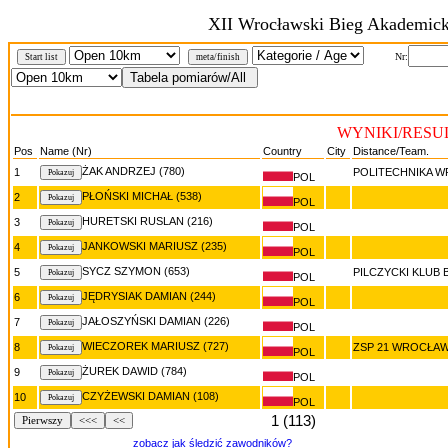
XII Wrocławski Bieg Akademic
Nr:
Start list
meta/finish
WYNIKI/RESUL
Pos
Name (Nr)
Country
City
Distance/Team.
ŻAK ANDRZEJ (780)
1
POLITECHNIKA 
POL
PŁOŃSKI MICHAŁ (538)
2
POL
HURETSKI RUSLAN (216)
3
POL
JANKOWSKI MARIUSZ (235)
4
POL
SYCZ SZYMON (653)
5
PILCZYCKI KLUB 
POL
JĘDRYSIAK DAMIAN (244)
6
POL
JAŁOSZYŃSKI DAMIAN (226)
7
POL
WIECZOREK MARIUSZ (727)
8
ZSP 21 WROCŁA
POL
ŻUREK DAWID (784)
9
POL
CZYŻEWSKI DAMIAN (108)
10
POL
1 (113)
Pierwszy
<<<
<<
zobacz jak śledzić zawodników?