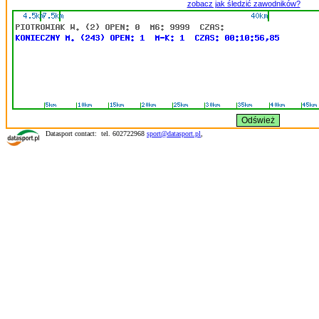
zobacz jak śledzić zawodników?
Datasport contact: tel. 602722968
sport@datasport.pl
,