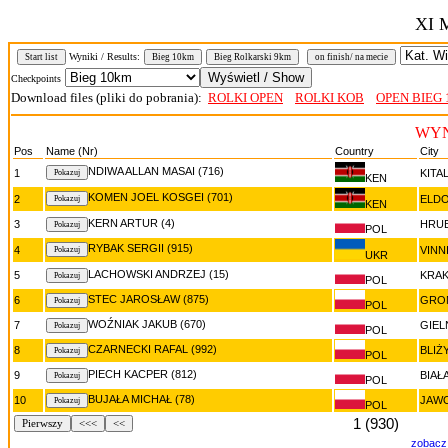
XI 
Wyniki / Results:
Start list
Bieg 10km
Bieg Rolkarski 9km
on finish/ na mecie
Checkpoints
Download files (pliki do pobrania):
ROLKI OPEN
ROLKI KOB
OPEN BIEG
WYN
Pos
Name (Nr)
Country
City
NDIWA ALLAN MASAI (716)
1
KITA
KEN
KOMEN JOEL KOSGEI (701)
2
ELD
KEN
KERN ARTUR (4)
3
HRU
POL
RYBAK SERGII (915)
4
VINN
UKR
LACHOWSKI ANDRZEJ (15)
5
KRA
POL
STEC JAROSŁAW (875)
6
GRO
POL
WOŹNIAK JAKUB (670)
7
GIEL
POL
CZARNECKI RAFAL (992)
8
BLIŻ
POL
PIECH KACPER (812)
9
BIAŁ
POL
BUJAŁA MICHAŁ (78)
10
JAW
POL
1 (930)
Pierwszy
<<<
<<
zobacz