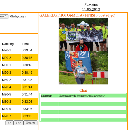
Skawina
11.05.2013
GALERIA (PHOTO)-META / FINISH (559 zdjęć)
Międzyczasy /
Ranking
Time
M20-1
0:29:54
M20-2
0:30:15
M30-1
0:30:46
M20-3
0:30:49
M30-2
0:31:23
M20-4
0:31:41
Chat
M20-5
0:31:44
datasport
Zapraszamy do komentowania zawodow
M30-3
0:33:05
M20-6
0:33:07
M20-7
0:33:13
>>
>>>
Ostatni