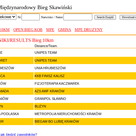
Międzynarodowy Bieg Skawiński
Nr:
Nazwisko / Name:
 10KM
OPEN BIEG KOB
MPE
GMINA
MPE DRUZYNY
IKI/RESULTS Bieg 10km
Distance/Team.
LE
UNIPES TEAM
ORET
UNIPES TEAM
BIESZÓW
UNIA HRUBIESZÓW
ICA
KKB FINISZ KALISZ
KÓW
FIZJOTERAPIA KACZMAREK
MADA
AZS AWF KRAKÓW
NIÓW
GRANPOL SŁAWNO
YN
BLIŻYN
A PODLASKA
METROPOLIA NIERUCHOMOŚCI KRAKÓW
OR
BIEGAM BO LUBIĘ KRAKÓW
 jak śledzić zawodników?