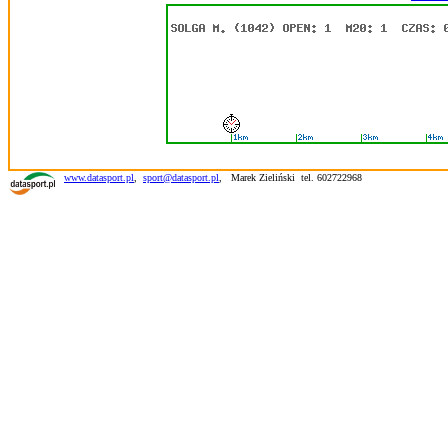
www.datasport.pl
,
sport@datasport.pl
,
Marek Zieliński tel. 602722968