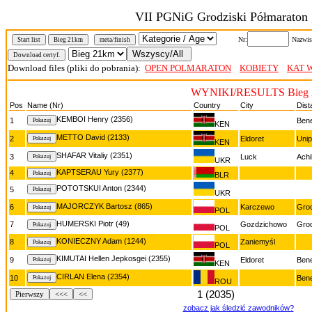
VII PGNiG Grodziski Półmaraton
Nr:
Nazwis
Start list
Bieg 21km
meta/finish
Download files (pliki do pobrania):
OPEN POLMARATON
KOBIETY
KAT 
WYNIKI/RESULTS Bieg 
Pos
Name (Nr)
Country
City
Dist
KEMBOI Henry (2356)
1
Ben
KEN
METTO David (2133)
2
Eldoret
Uni
KEN
SHAFAR Vitaliy (2351)
3
Luck
Achi
UKR
KAPTSERAU Yury (2377)
4
BLR
POTOTSKUI Anton (2344)
5
UKR
MAJORCZYK Bartosz (865)
6
Karczewo
Grod
POL
HUMERSKI Piotr (49)
7
Gozdzichowo
Grod
POL
KONIECZNY Adam (1244)
8
Zaniemyśl
POL
KIMUTAI Hellen Jepkosgei (2355)
9
Eldoret
Ben
KEN
CIRLAN Elena (2354)
10
Ben
ROU
1 (2035)
Pierwszy
<<<
<<
zobacz jak śledzić zawodników?