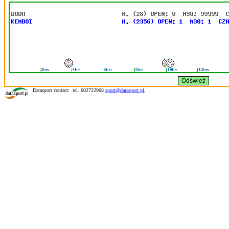
Datasport contact: tel. 602722968
sport@datasport.pl
,