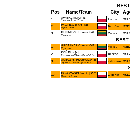
BEST
Pos
Name/Team
City
Age
ŚWIERC Marcin [1]
1
Lisowice
MSE
Salomon Suunto Team
PAWLICA Józef [18]
2
Budzów
MSE
Mysia Górka
GEDIMINAS Grinius [641]
3
Vilinius
MSE
Hqmncne
BEST 
GEDIMINAS Grinius [641]
1
Vilinius
MSE
Hqmncne
KOŃ Piotr [4]
2
Ręczno
MSE
Rmd Montrail Team- Glks Fałków
SOBCZYK Przemysław [3]
3
Zakopane
MSE
Tg Sokół Zakopanedynafit Team
PAWŁOWSKI Marcin [358]
10
Złotoryja
MSE
Olaws Złotoryja