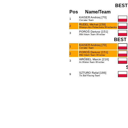
BEST
Pos
Name/Team
KAISER Andrzej [70]
1
Corratec Team
RUDEL Michał [159]
2
Mitutoyo Azs Politechnika Wrocławska
POROŚ Dariusz [151]
3
Mtb Votum Team Wrocław
BEST 
KAISER Andrzej [70]
1
Corratec Team
POROŚ Dariusz [151]
2
Mtb Votum Team Wrocław
WRÓBEL Marcin [216]
3
Im Motion Team Wrocław
SZTURO Rafał [186]
9
Ttc Bull Racing Team